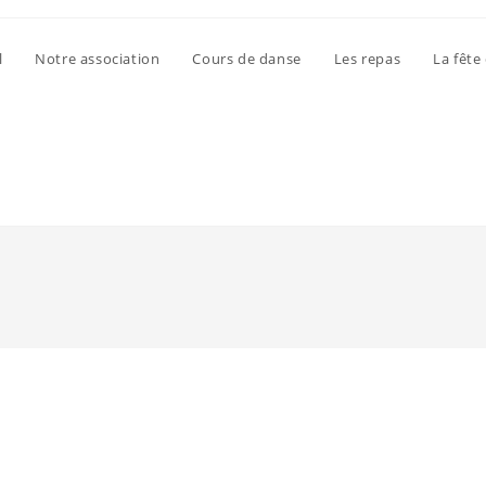
l
Notre association
Cours de danse
Les repas
La fête