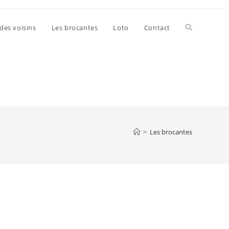
 des voisins
Les brocantes
Loto
Contact
>
Les brocantes